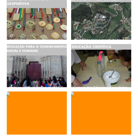
Campeões Nacionais de Canoagem
Do Mundo para a escola do Marão
VER MAIS...
VER MAIS...
Visita ao Mosteiro de Travanca VER
Semana das Ciências e Tecnologias
MAIS...
VER MAIS...